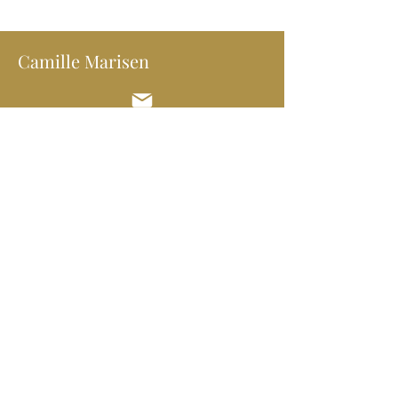
Camille Marisen
Aix-en-Provence
camillemarisen@gmail.com
Prénom
Nom de famille