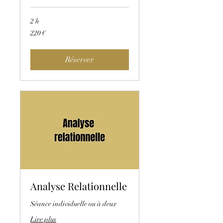
2 h
220
220 €
euros
Réserver
Analyse Relationnelle
Séance individuelle ou à deux
Lire plus