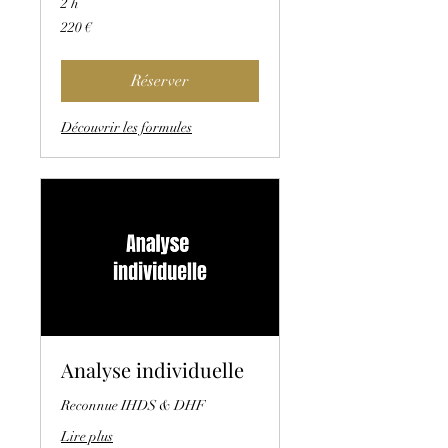
2 h
220
220 €
euros
Réserver
Découvrir les formules
Analyse individuelle
Reconnue IHDS & DHF
Lire plus